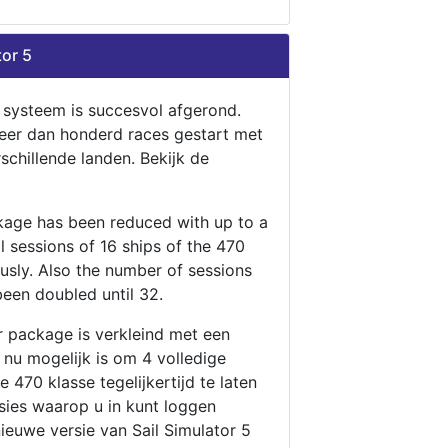
tor 5
n systeem is succesvol afgerond.
eer dan honderd races gestart met
rschillende landen. Bekijk de
ckage has been reduced with up to a
ll sessions of 16 ships of the 470
ously. Also the number of sessions
been doubled until 32.
r package is verkleind met een
t nu mogelijk is om 4 volledige
 470 klasse tegelijkertijd te laten
ssies waarop u in kunt loggen
nieuwe versie van Sail Simulator 5