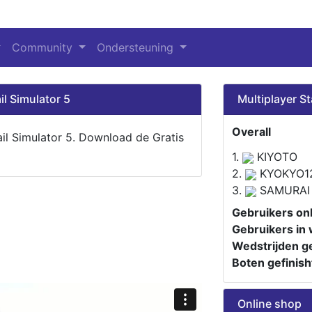
Community
Ondersteuning
il Simulator 5
Multiplayer St
Overall
ail Simulator 5. Download de Gratis
1.
KIYOTO
2.
KYOKYO1
3.
SAMURAI
Gebruikers onl
Gebruikers in 
Wedstrijden ge
Boten gefinish
Online shop