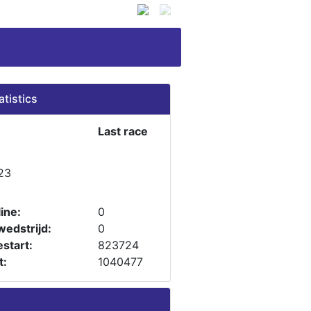
atistics
Last race
23
ine:
0
wedstrijd:
0
start:
823724
t:
1040477