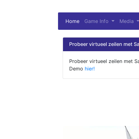
Home
(current)
Game Info
Media
Probeer virtueel zeilen met Sa
Probeer virtueel zeilen met S
Demo
hier!