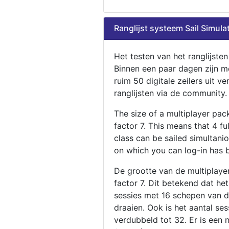
Ranglijst systeem Sail Simula
Het testen van het ranglijste
Binnen een paar dagen zijn m
ruim 50 digitale zeilers uit ve
ranglijsten via de community.
The size of a multiplayer pa
factor 7. This means that 4 fu
class can be sailed simultani
on which you can log-in has 
De grootte van de multiplaye
factor 7. Dit betekend dat he
sessies met 16 schepen van de
draaien. Ook is het aantal se
verdubbeld tot 32. Er is een 