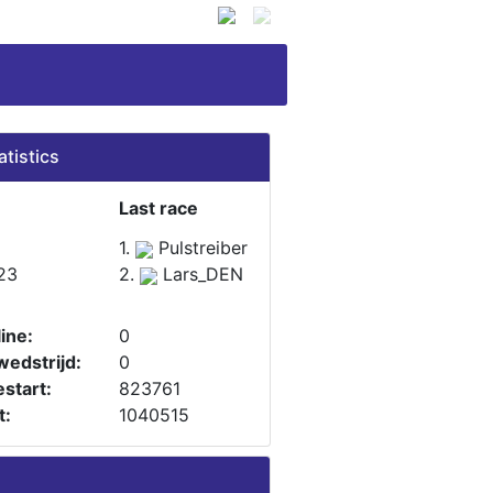
atistics
Last race
1.
Pulstreiber
23
2.
Lars_DEN
ine:
0
wedstrijd:
0
start:
823761
t:
1040515