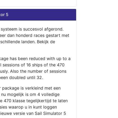
tor 5
n systeem is succesvol afgerond.
eer dan honderd races gestart met
rschillende landen. Bekijk de
ckage has been reduced with up to a
ll sessions of 16 ships of the 470
ously. Also the number of sessions
been doubled until 32.
r package is verkleind met een
t nu mogelijk is om 4 volledige
 470 klasse tegelijkertijd te laten
ssies waarop u in kunt loggen
nieuwe versie van Sail Simulator 5