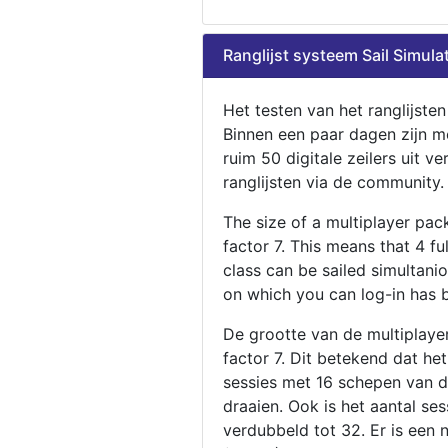
Ranglijst systeem Sail Simula
Het testen van het ranglijste
Binnen een paar dagen zijn m
ruim 50 digitale zeilers uit ve
ranglijsten via de community.
The size of a multiplayer pa
factor 7. This means that 4 fu
class can be sailed simultani
on which you can log-in has 
De grootte van de multiplaye
factor 7. Dit betekend dat he
sessies met 16 schepen van de
draaien. Ook is het aantal se
verdubbeld tot 32. Er is een 