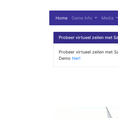
Home
(current)
Game Info
Media
Probeer virtueel zeilen met Sa
Probeer virtueel zeilen met S
Demo
hier!