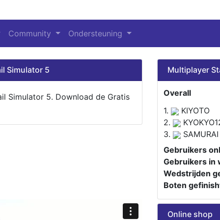
Community
Ondersteuning
il Simulator 5
Multiplayer St
Overall
ail Simulator 5. Download de Gratis
1.
KIYOTO
2.
KYOKYO1
3.
SAMURAI
Gebruikers onl
Gebruikers in 
Wedstrijden ge
Boten gefinish
Online shop