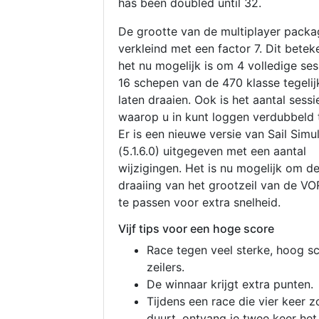
has been doubled until 32.
De grootte van de multiplayer packa
verkleind met een factor 7. Dit betek
het nu mogelijk is om 4 volledige se
16 schepen van de 470 klasse tegelijk
laten draaien. Ook is het aantal sessi
waarop u in kunt loggen verdubbeld 
Er is een nieuwe versie van Sail Simu
(5.1.6.0) uitgegeven met een aantal
wijzigingen. Het is nu mogelijk om d
draaiing van het grootzeil van de V
te passen voor extra snelheid.
Vijf tips voor een hoge score
Race tegen veel sterke, hoog s
zeilers.
De winnaar krijgt extra punten.
Tijdens een race die vier keer z
duurt, ontvang je twee keer het