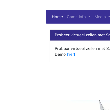
Home
(current)
Game Info
Media
Probeer virtueel zeilen met Sa
Probeer virtueel zeilen met S
Demo
hier!