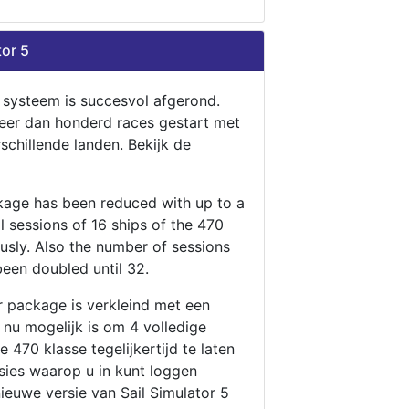
tor 5
n systeem is succesvol afgerond.
eer dan honderd races gestart met
rschillende landen. Bekijk de
ckage has been reduced with up to a
ll sessions of 16 ships of the 470
ously. Also the number of sessions
been doubled until 32.
r package is verkleind met een
t nu mogelijk is om 4 volledige
 470 klasse tegelijkertijd te laten
ssies waarop u in kunt loggen
nieuwe versie van Sail Simulator 5