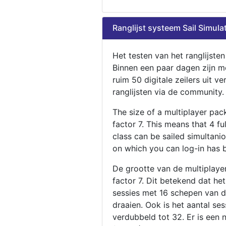
Ranglijst systeem Sail Simula
Het testen van het ranglijste
Binnen een paar dagen zijn m
ruim 50 digitale zeilers uit ve
ranglijsten via de community.
The size of a multiplayer pa
factor 7. This means that 4 fu
class can be sailed simultani
on which you can log-in has 
De grootte van de multiplaye
factor 7. Dit betekend dat he
sessies met 16 schepen van de
draaien. Ook is het aantal se
verdubbeld tot 32. Er is een 