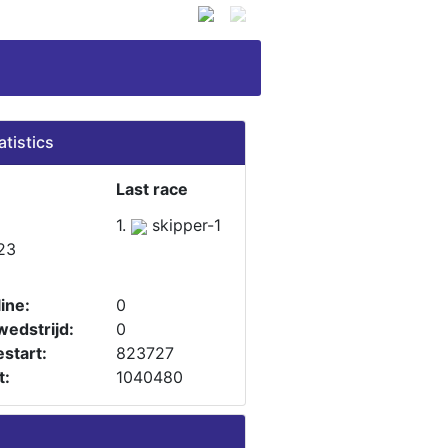
atistics
Last race
1.
skipper-1
23
ine:
0
wedstrijd:
0
start:
823727
t:
1040480