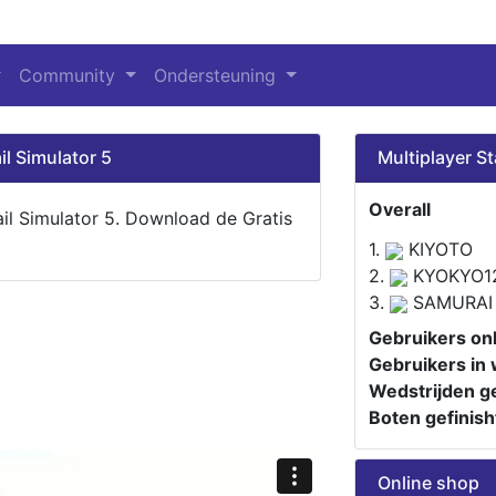
Community
Ondersteuning
il Simulator 5
Multiplayer St
Overall
ail Simulator 5. Download de Gratis
1.
KIYOTO
2.
KYOKYO1
3.
SAMURAI
Gebruikers onl
Gebruikers in 
Wedstrijden ge
Boten gefinish
Online shop