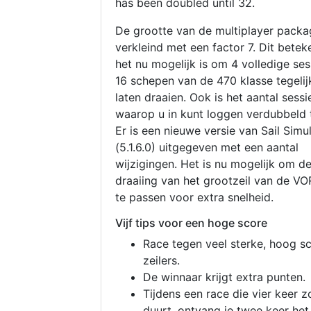
has been doubled until 32.
De grootte van de multiplayer packa
verkleind met een factor 7. Dit betek
het nu mogelijk is om 4 volledige se
16 schepen van de 470 klasse tegelijk
laten draaien. Ook is het aantal sessi
waarop u in kunt loggen verdubbeld 
Er is een nieuwe versie van Sail Simu
(5.1.6.0) uitgegeven met een aantal
wijzigingen. Het is nu mogelijk om d
draaiing van het grootzeil van de V
te passen voor extra snelheid.
Vijf tips voor een hoge score
Race tegen veel sterke, hoog s
zeilers.
De winnaar krijgt extra punten.
Tijdens een race die vier keer z
duurt, ontvang je twee keer het