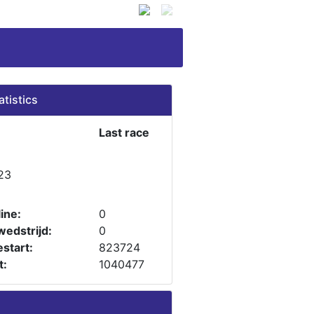
atistics
Last race
23
ine:
0
wedstrijd:
0
start:
823724
t:
1040477