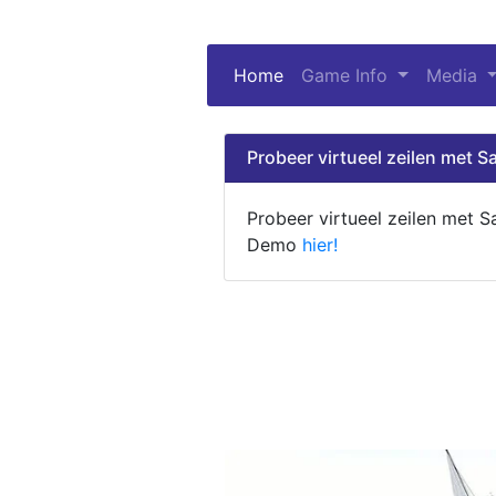
Home
(current)
Game Info
Media
Probeer virtueel zeilen met Sa
Probeer virtueel zeilen met S
Demo
hier!