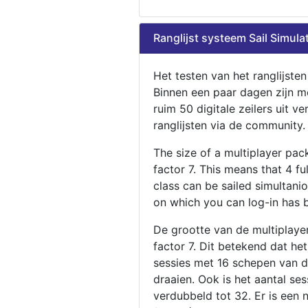
Ranglijst systeem Sail Simula
Het testen van het ranglijste
Binnen een paar dagen zijn m
ruim 50 digitale zeilers uit ve
ranglijsten via de community.
The size of a multiplayer pa
factor 7. This means that 4 fu
class can be sailed simultani
on which you can log-in has 
De grootte van de multiplaye
factor 7. Dit betekend dat he
sessies met 16 schepen van de
draaien. Ook is het aantal se
verdubbeld tot 32. Er is een 