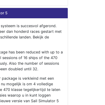
tor 5
n systeem is succesvol afgerond.
eer dan honderd races gestart met
rschillende landen. Bekijk de
ckage has been reduced with up to a
ll sessions of 16 ships of the 470
ously. Also the number of sessions
been doubled until 32.
r package is verkleind met een
t nu mogelijk is om 4 volledige
 470 klasse tegelijkertijd te laten
ssies waarop u in kunt loggen
nieuwe versie van Sail Simulator 5