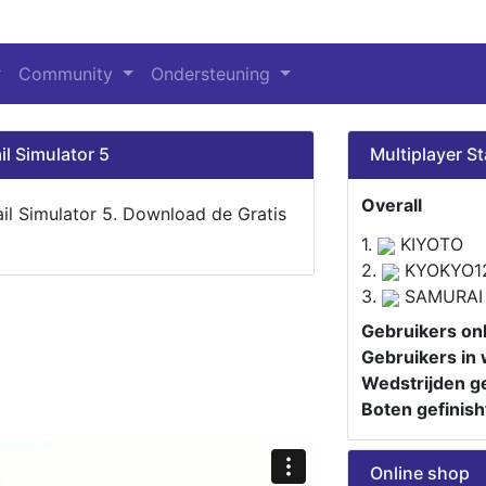
Community
Ondersteuning
il Simulator 5
Multiplayer St
Overall
ail Simulator 5. Download de Gratis
1.
KIYOTO
2.
KYOKYO1
3.
SAMURAI
Gebruikers onl
Gebruikers in 
Wedstrijden ge
Boten gefinish
Online shop