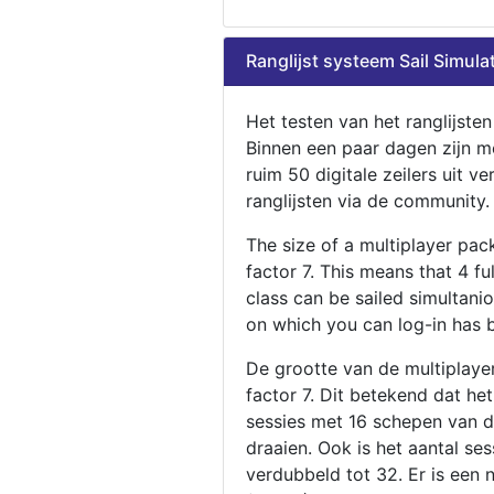
Ranglijst systeem Sail Simula
Het testen van het ranglijste
Binnen een paar dagen zijn m
ruim 50 digitale zeilers uit ve
ranglijsten via de community.
The size of a multiplayer pa
factor 7. This means that 4 fu
class can be sailed simultani
on which you can log-in has 
De grootte van de multiplaye
factor 7. Dit betekend dat he
sessies met 16 schepen van de
draaien. Ook is het aantal se
verdubbeld tot 32. Er is een 