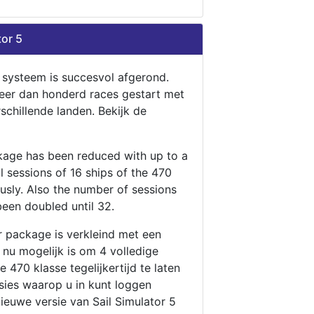
tor 5
n systeem is succesvol afgerond.
eer dan honderd races gestart met
rschillende landen. Bekijk de
ckage has been reduced with up to a
ll sessions of 16 ships of the 470
ously. Also the number of sessions
been doubled until 32.
r package is verkleind met een
t nu mogelijk is om 4 volledige
 470 klasse tegelijkertijd te laten
ssies waarop u in kunt loggen
nieuwe versie van Sail Simulator 5