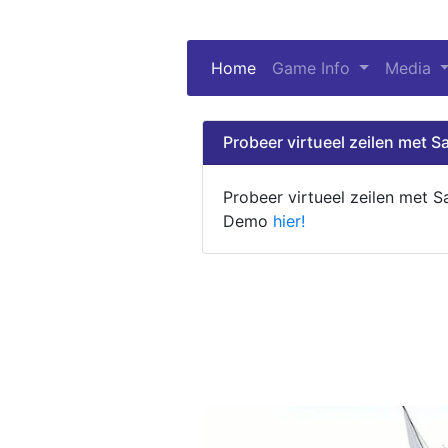
Home
(current)
Game Info
Media
Probeer virtueel zeilen met Sa
Probeer virtueel zeilen met S
Demo
hier!