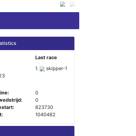
atistics
Last race
1.
skipper-1
23
ine:
0
wedstrijd:
0
start:
823730
t:
1040482