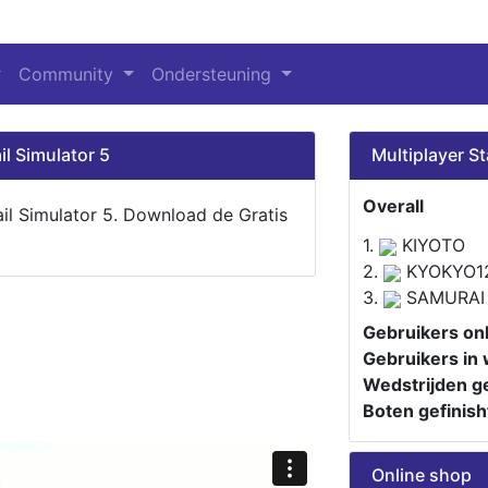
Community
Ondersteuning
il Simulator 5
Multiplayer St
Overall
ail Simulator 5. Download de Gratis
1.
KIYOTO
2.
KYOKYO1
3.
SAMURAI
Gebruikers onl
Gebruikers in 
Wedstrijden ge
Boten gefinish
Online shop