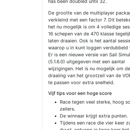
has been doubled until 32.
De grootte van de multiplayer packa
verkleind met een factor 7. Dit betek
het nu mogelijk is om 4 volledige se
16 schepen van de 470 klasse tegelijk
laten draaien. Ook is het aantal sessi
waarop u in kunt loggen verdubbeld 
Er is een nieuwe versie van Sail Simu
(5.1.6.0) uitgegeven met een aantal
wijzigingen. Het is nu mogelijk om d
draaiing van het grootzeil van de V
te passen voor extra snelheid.
Vijf tips voor een hoge score
Race tegen veel sterke, hoog s
zeilers.
De winnaar krijgt extra punten.
Tijdens een race die vier keer z
duurt, ontvang je twee keer het