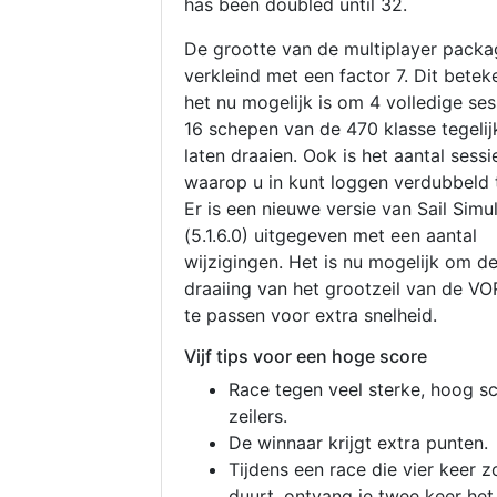
has been doubled until 32.
De grootte van de multiplayer packa
verkleind met een factor 7. Dit betek
het nu mogelijk is om 4 volledige se
16 schepen van de 470 klasse tegelijk
laten draaien. Ook is het aantal sessi
waarop u in kunt loggen verdubbeld 
Er is een nieuwe versie van Sail Simu
(5.1.6.0) uitgegeven met een aantal
wijzigingen. Het is nu mogelijk om d
draaiing van het grootzeil van de V
te passen voor extra snelheid.
Vijf tips voor een hoge score
Race tegen veel sterke, hoog s
zeilers.
De winnaar krijgt extra punten.
Tijdens een race die vier keer z
duurt, ontvang je twee keer het