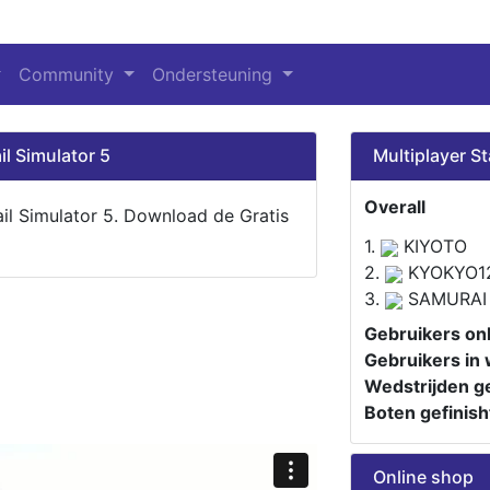
Community
Ondersteuning
il Simulator 5
Multiplayer St
Overall
ail Simulator 5. Download de Gratis
1.
KIYOTO
2.
KYOKYO1
3.
SAMURAI
Gebruikers onl
Gebruikers in 
Wedstrijden ge
Boten gefinish
Online shop