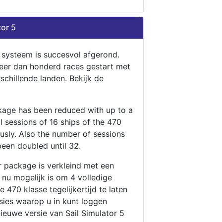
tor 5
n systeem is succesvol afgerond.
eer dan honderd races gestart met
rschillende landen. Bekijk de
ckage has been reduced with up to a
ll sessions of 16 ships of the 470
ously. Also the number of sessions
been doubled until 32.
r package is verkleind met een
t nu mogelijk is om 4 volledige
 470 klasse tegelijkertijd te laten
ssies waarop u in kunt loggen
nieuwe versie van Sail Simulator 5