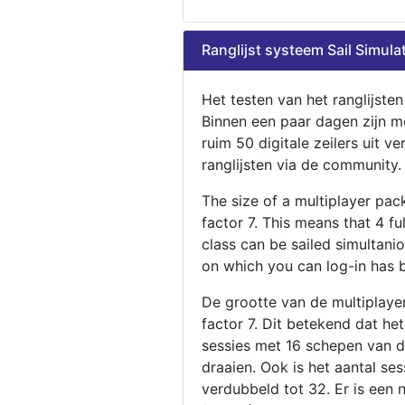
Ranglijst systeem Sail Simula
Het testen van het ranglijste
Binnen een paar dagen zijn m
ruim 50 digitale zeilers uit ve
ranglijsten via de community.
The size of a multiplayer pa
factor 7. This means that 4 fu
class can be sailed simultani
on which you can log-in has 
De grootte van de multiplaye
factor 7. Dit betekend dat he
sessies met 16 schepen van de
draaien. Ook is het aantal se
verdubbeld tot 32. Er is een 