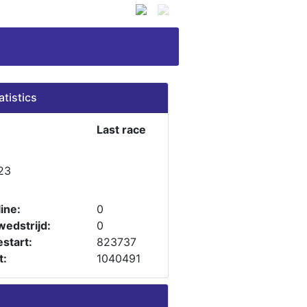
atistics
Last race
23
ine:
0
wedstrijd:
0
start:
823737
t:
1040491