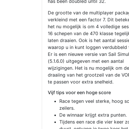
has been doubled until 32.
De grootte van de multiplayer packa
verkleind met een factor 7. Dit betek
het nu mogelijk is om 4 volledige se
16 schepen van de 470 klasse tegelijk
laten draaien. Ook is het aantal sessi
waarop u in kunt loggen verdubbeld 
Er is een nieuwe versie van Sail Simu
(5.1.6.0) uitgegeven met een aantal
wijzigingen. Het is nu mogelijk om d
draaiing van het grootzeil van de V
te passen voor extra snelheid.
Vijf tips voor een hoge score
Race tegen veel sterke, hoog s
zeilers.
De winnaar krijgt extra punten.
Tijdens een race die vier keer z
duurt, ontvang je twee keer het