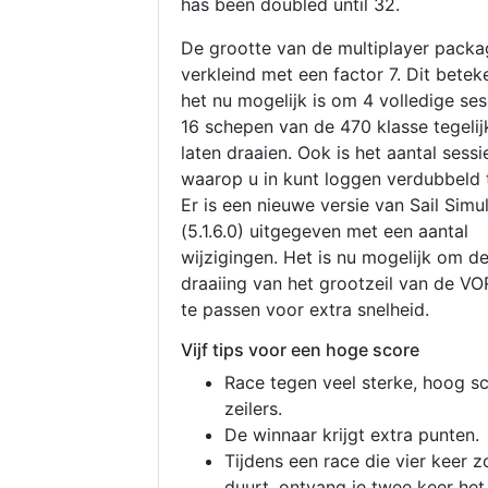
has been doubled until 32.
De grootte van de multiplayer packa
verkleind met een factor 7. Dit betek
het nu mogelijk is om 4 volledige se
16 schepen van de 470 klasse tegelijk
laten draaien. Ook is het aantal sessi
waarop u in kunt loggen verdubbeld 
Er is een nieuwe versie van Sail Simu
(5.1.6.0) uitgegeven met een aantal
wijzigingen. Het is nu mogelijk om d
draaiing van het grootzeil van de V
te passen voor extra snelheid.
Vijf tips voor een hoge score
Race tegen veel sterke, hoog s
zeilers.
De winnaar krijgt extra punten.
Tijdens een race die vier keer z
duurt, ontvang je twee keer het