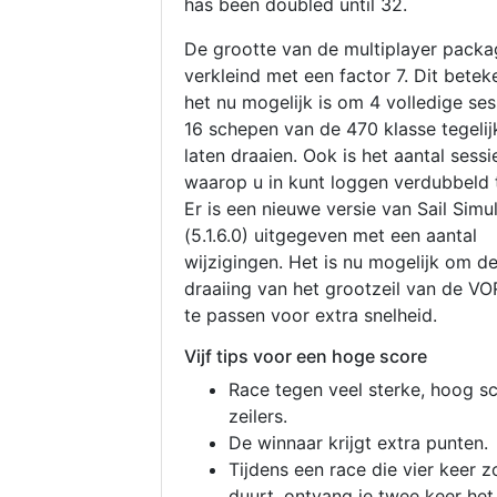
has been doubled until 32.
De grootte van de multiplayer packa
verkleind met een factor 7. Dit betek
het nu mogelijk is om 4 volledige se
16 schepen van de 470 klasse tegelijk
laten draaien. Ook is het aantal sessi
waarop u in kunt loggen verdubbeld 
Er is een nieuwe versie van Sail Simu
(5.1.6.0) uitgegeven met een aantal
wijzigingen. Het is nu mogelijk om d
draaiing van het grootzeil van de V
te passen voor extra snelheid.
Vijf tips voor een hoge score
Race tegen veel sterke, hoog s
zeilers.
De winnaar krijgt extra punten.
Tijdens een race die vier keer z
duurt, ontvang je twee keer het