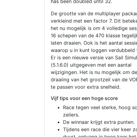
has been doubled until 32.
De grootte van de multiplayer packa
verkleind met een factor 7. Dit betek
het nu mogelijk is om 4 volledige se
16 schepen van de 470 klasse tegelijk
laten draaien. Ook is het aantal sessi
waarop u in kunt loggen verdubbeld 
Er is een nieuwe versie van Sail Simu
(5.1.6.0) uitgegeven met een aantal
wijzigingen. Het is nu mogelijk om d
draaiing van het grootzeil van de V
te passen voor extra snelheid.
Vijf tips voor een hoge score
Race tegen veel sterke, hoog s
zeilers.
De winnaar krijgt extra punten.
Tijdens een race die vier keer z
duurt, ontvang je twee keer het