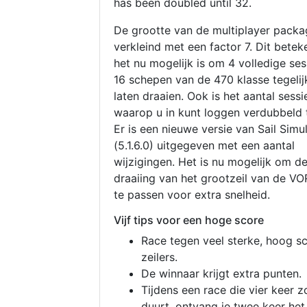
has been doubled until 32.
De grootte van de multiplayer packa
verkleind met een factor 7. Dit betek
het nu mogelijk is om 4 volledige se
16 schepen van de 470 klasse tegelijk
laten draaien. Ook is het aantal sessi
waarop u in kunt loggen verdubbeld 
Er is een nieuwe versie van Sail Simu
(5.1.6.0) uitgegeven met een aantal
wijzigingen. Het is nu mogelijk om d
draaiing van het grootzeil van de V
te passen voor extra snelheid.
Vijf tips voor een hoge score
Race tegen veel sterke, hoog s
zeilers.
De winnaar krijgt extra punten.
Tijdens een race die vier keer z
duurt, ontvang je twee keer het