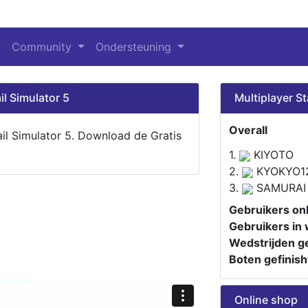
Community
Ondersteuning
il Simulator 5
Multiplayer St
Overall
ail Simulator 5. Download de Gratis
1.
KIYOTO
2.
KYOKYO1
3.
SAMURAI
Gebruikers onl
Gebruikers in 
Wedstrijden ge
Boten gefinish
Online shop