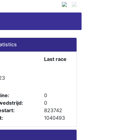
atistics
Last race
23
ine:
0
wedstrijd:
0
start:
823742
t:
1040493