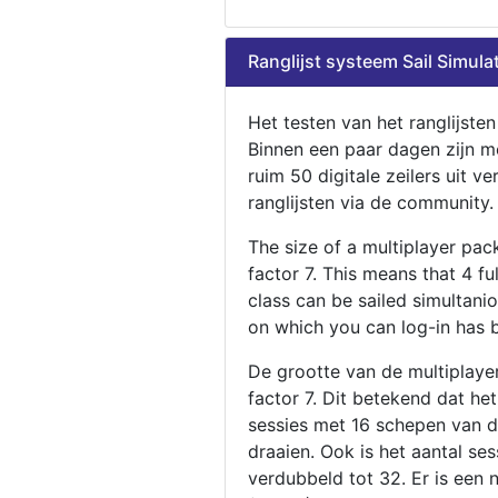
Ranglijst systeem Sail Simula
Het testen van het ranglijste
Binnen een paar dagen zijn m
ruim 50 digitale zeilers uit ve
ranglijsten via de community.
The size of a multiplayer pa
factor 7. This means that 4 fu
class can be sailed simultani
on which you can log-in has 
De grootte van de multiplaye
factor 7. Dit betekend dat he
sessies met 16 schepen van de
draaien. Ook is het aantal se
verdubbeld tot 32. Er is een 