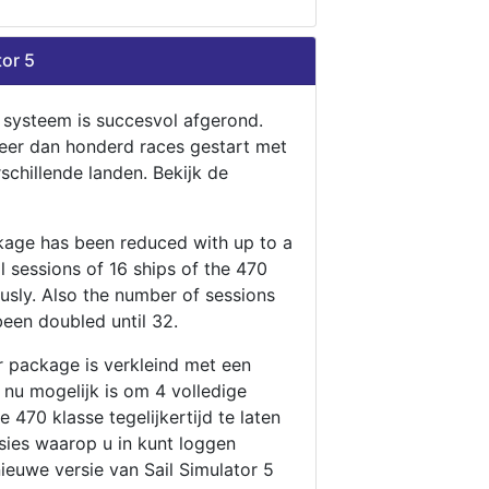
tor 5
n systeem is succesvol afgerond.
eer dan honderd races gestart met
rschillende landen. Bekijk de
ckage has been reduced with up to a
ll sessions of 16 ships of the 470
ously. Also the number of sessions
been doubled until 32.
r package is verkleind met een
t nu mogelijk is om 4 volledige
 470 klasse tegelijkertijd te laten
ssies waarop u in kunt loggen
nieuwe versie van Sail Simulator 5