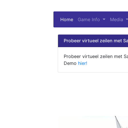
Home
(current)
Game Info
Media
Probeer virtueel zeilen met Sa
Probeer virtueel zeilen met S
Demo
hier!