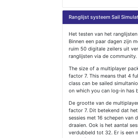
Ranglijst systeem Sail Simula
Het testen van het ranglijste
Binnen een paar dagen zijn m
ruim 50 digitale zeilers uit ve
ranglijsten via de community.
The size of a multiplayer pa
factor 7. This means that 4 fu
class can be sailed simultani
on which you can log-in has 
De grootte van de multiplaye
factor 7. Dit betekend dat he
sessies met 16 schepen van de
draaien. Ook is het aantal se
verdubbeld tot 32. Er is een 