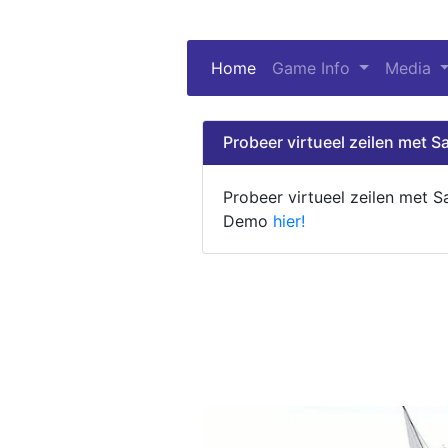
Home
(current)
Game Info
Media
Probeer virtueel zeilen met Sa
Probeer virtueel zeilen met S
Demo
hier!