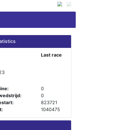
atistics
Last race
23
ine:
0
wedstrijd:
0
start:
823721
t:
1040475