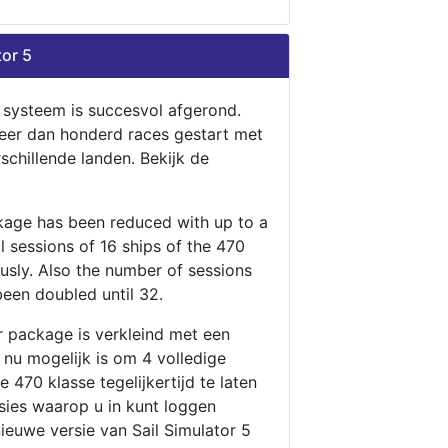
tor 5
n systeem is succesvol afgerond.
eer dan honderd races gestart met
rschillende landen. Bekijk de
ckage has been reduced with up to a
ll sessions of 16 ships of the 470
ously. Also the number of sessions
been doubled until 32.
r package is verkleind met een
t nu mogelijk is om 4 volledige
 470 klasse tegelijkertijd te laten
ssies waarop u in kunt loggen
nieuwe versie van Sail Simulator 5