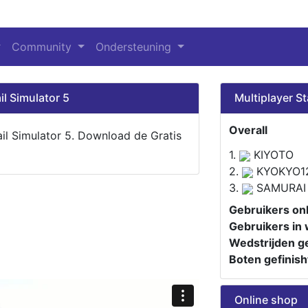
Community
Ondersteuning
il Simulator 5
Multiplayer St
Overall
ail Simulator 5. Download de Gratis
1.
KIYOTO
2.
KYOKYO1
3.
SAMURAI
Gebruikers onl
Gebruikers in 
Wedstrijden ge
Boten gefinish
Online shop