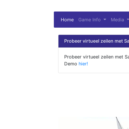
Home
(current)
Game Info
Media
Probeer virtueel zeilen met Sa
Probeer virtueel zeilen met S
Demo
hier!