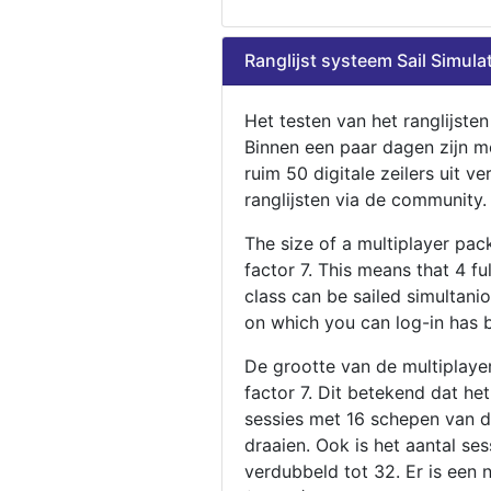
Ranglijst systeem Sail Simula
Het testen van het ranglijste
Binnen een paar dagen zijn m
ruim 50 digitale zeilers uit ve
ranglijsten via de community.
The size of a multiplayer pa
factor 7. This means that 4 fu
class can be sailed simultani
on which you can log-in has 
De grootte van de multiplaye
factor 7. Dit betekend dat he
sessies met 16 schepen van de
draaien. Ook is het aantal se
verdubbeld tot 32. Er is een 