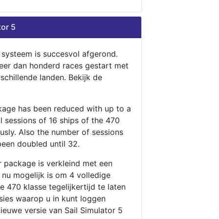
tor 5
n systeem is succesvol afgerond.
eer dan honderd races gestart met
rschillende landen. Bekijk de
ckage has been reduced with up to a
ll sessions of 16 ships of the 470
ously. Also the number of sessions
been doubled until 32.
r package is verkleind met een
t nu mogelijk is om 4 volledige
 470 klasse tegelijkertijd te laten
ssies waarop u in kunt loggen
nieuwe versie van Sail Simulator 5