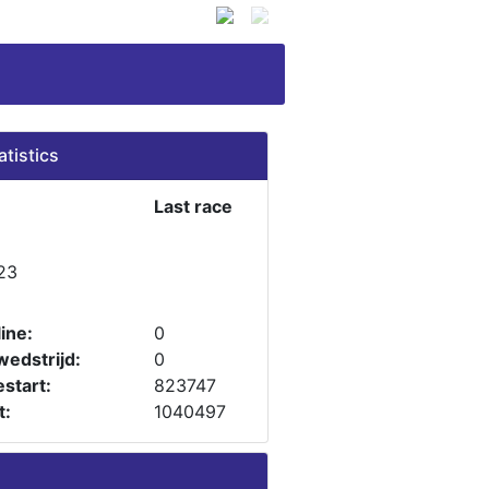
atistics
Last race
23
ine:
0
wedstrijd:
0
start:
823747
t:
1040497