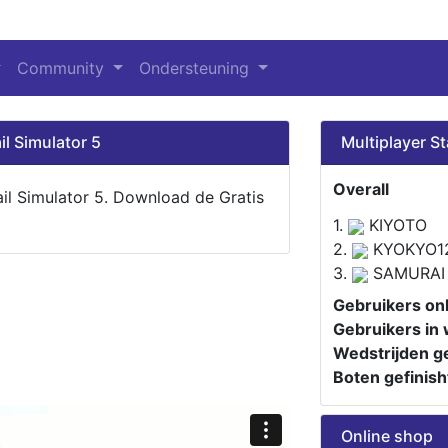
Community
Ondersteuning
il Simulator 5
Multiplayer St
Overall
ail Simulator 5. Download de Gratis
1.
KIYOTO
2.
KYOKYO1
3.
SAMURAI
Gebruikers onl
Gebruikers in 
Wedstrijden ge
Boten gefinish
Online shop