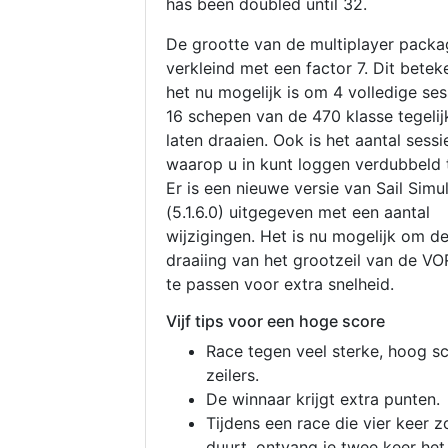
has been doubled until 32.
De grootte van de multiplayer packa
verkleind met een factor 7. Dit betek
het nu mogelijk is om 4 volledige se
16 schepen van de 470 klasse tegelijk
laten draaien. Ook is het aantal sessi
waarop u in kunt loggen verdubbeld 
Er is een nieuwe versie van Sail Simu
(5.1.6.0) uitgegeven met een aantal
wijzigingen. Het is nu mogelijk om d
draaiing van het grootzeil van de V
te passen voor extra snelheid.
Vijf tips voor een hoge score
Race tegen veel sterke, hoog s
zeilers.
De winnaar krijgt extra punten.
Tijdens een race die vier keer z
duurt, ontvang je twee keer het