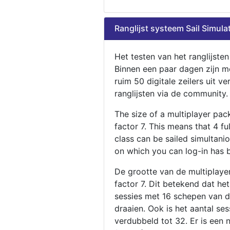
Ranglijst systeem Sail Simula
Het testen van het ranglijste
Binnen een paar dagen zijn m
ruim 50 digitale zeilers uit ve
ranglijsten via de community.
The size of a multiplayer pa
factor 7. This means that 4 fu
class can be sailed simultani
on which you can log-in has 
De grootte van de multiplaye
factor 7. Dit betekend dat he
sessies met 16 schepen van de
draaien. Ook is het aantal se
verdubbeld tot 32. Er is een 