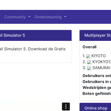
Community
Ondersteuning
il Simulator 5
Multiplayer St
Overall
ail Simulator 5. Download de Gratis
1.
KIYOTO
2.
KYOKYO1
3.
SAMURAI
Gebruikers onl
Gebruikers in 
Wedstrijden ge
Boten gefinish
Online shop