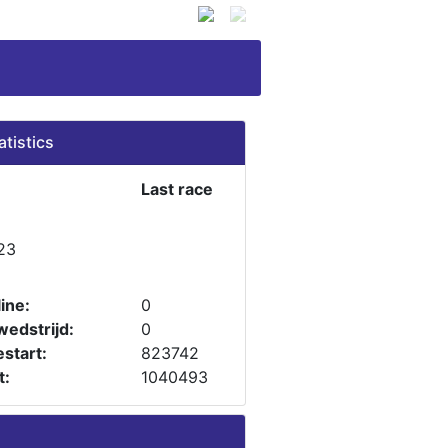
atistics
Last race
23
ine:
0
wedstrijd:
0
start:
823742
t:
1040493