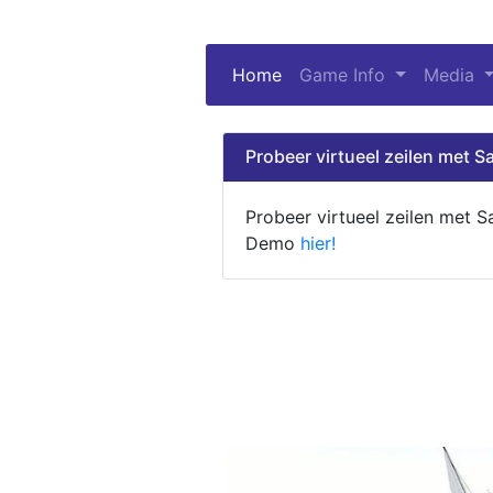
Home
(current)
Game Info
Media
Probeer virtueel zeilen met Sa
Probeer virtueel zeilen met S
Demo
hier!