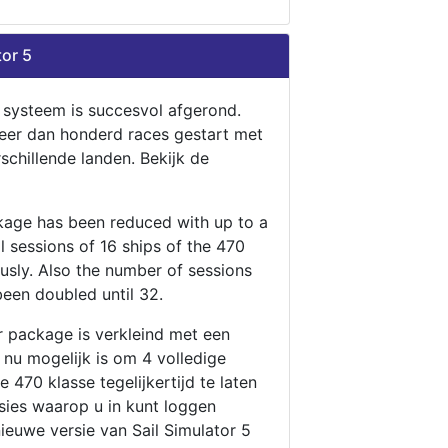
tor 5
n systeem is succesvol afgerond.
eer dan honderd races gestart met
rschillende landen. Bekijk de
ckage has been reduced with up to a
ll sessions of 16 ships of the 470
ously. Also the number of sessions
been doubled until 32.
r package is verkleind met een
t nu mogelijk is om 4 volledige
 470 klasse tegelijkertijd te laten
ssies waarop u in kunt loggen
nieuwe versie van Sail Simulator 5