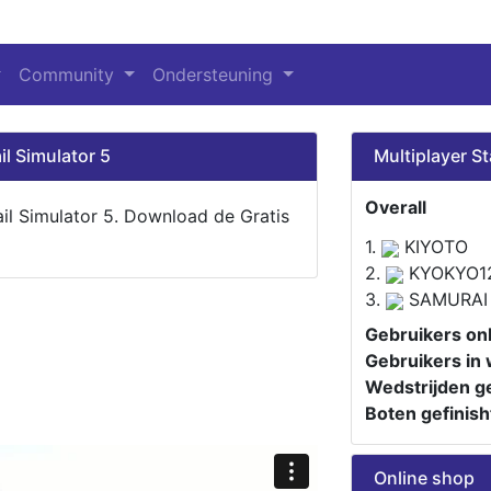
Community
Ondersteuning
il Simulator 5
Multiplayer St
Overall
ail Simulator 5. Download de Gratis
1.
KIYOTO
2.
KYOKYO1
3.
SAMURAI
Gebruikers onl
Gebruikers in 
Wedstrijden ge
Boten gefinish
Online shop