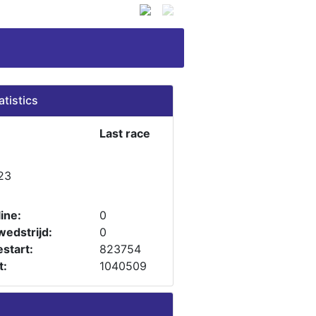
atistics
Last race
23
ine:
0
wedstrijd:
0
start:
823754
t:
1040509