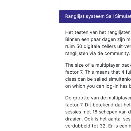
Ranglijst systeem Sail Simula
Het testen van het ranglijste
Binnen een paar dagen zijn m
ruim 50 digitale zeilers uit ve
ranglijsten via de community.
The size of a multiplayer pa
factor 7. This means that 4 fu
class can be sailed simultani
on which you can log-in has 
De grootte van de multiplaye
factor 7. Dit betekend dat he
sessies met 16 schepen van de
draaien. Ook is het aantal se
verdubbeld tot 32. Er is een 