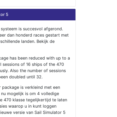
tor 5
n systeem is succesvol afgerond.
eer dan honderd races gestart met
rschillende landen. Bekijk de
ckage has been reduced with up to a
ll sessions of 16 ships of the 470
ously. Also the number of sessions
been doubled until 32.
r package is verkleind met een
t nu mogelijk is om 4 volledige
 470 klasse tegelijkertijd te laten
ssies waarop u in kunt loggen
nieuwe versie van Sail Simulator 5