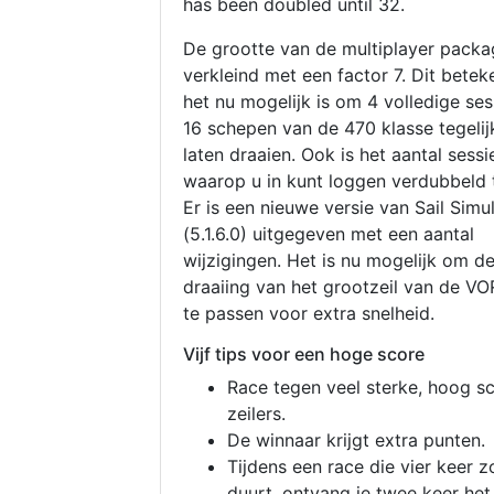
has been doubled until 32.
De grootte van de multiplayer packa
verkleind met een factor 7. Dit betek
het nu mogelijk is om 4 volledige se
16 schepen van de 470 klasse tegelijk
laten draaien. Ook is het aantal sessi
waarop u in kunt loggen verdubbeld 
Er is een nieuwe versie van Sail Simu
(5.1.6.0) uitgegeven met een aantal
wijzigingen. Het is nu mogelijk om d
draaiing van het grootzeil van de V
te passen voor extra snelheid.
Vijf tips voor een hoge score
Race tegen veel sterke, hoog s
zeilers.
De winnaar krijgt extra punten.
Tijdens een race die vier keer z
duurt, ontvang je twee keer het