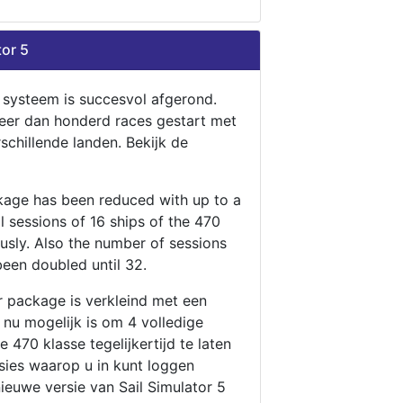
tor 5
n systeem is succesvol afgerond.
eer dan honderd races gestart met
rschillende landen. Bekijk de
ckage has been reduced with up to a
ll sessions of 16 ships of the 470
ously. Also the number of sessions
been doubled until 32.
r package is verkleind met een
t nu mogelijk is om 4 volledige
 470 klasse tegelijkertijd te laten
ssies waarop u in kunt loggen
nieuwe versie van Sail Simulator 5