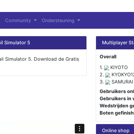
Community
Ondersteuning
il Simulator 5
Multiplayer St
Overall
ail Simulator 5. Download de Gratis
1.
KIYOTO
2.
KYOKYO1
3.
SAMURAI
Gebruikers onl
Gebruikers in 
Wedstrijden ge
Boten gefinish
Online shop