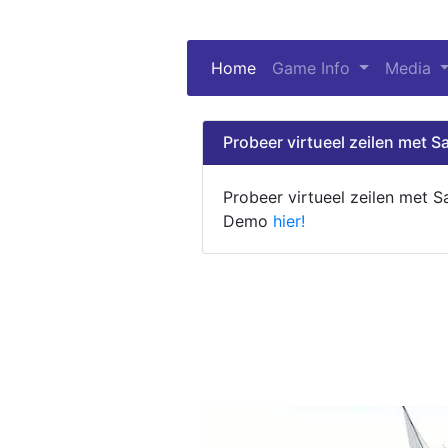
Home
(current)
Game Info
Media
Probeer virtueel zeilen met Sa
Probeer virtueel zeilen met S
Demo
hier!