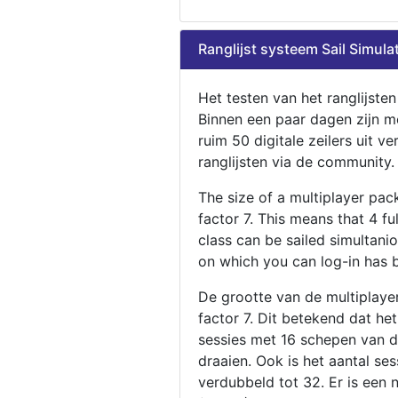
Ranglijst systeem Sail Simula
Het testen van het ranglijste
Binnen een paar dagen zijn m
ruim 50 digitale zeilers uit ve
ranglijsten via de community.
The size of a multiplayer pa
factor 7. This means that 4 fu
class can be sailed simultani
on which you can log-in has 
De grootte van de multiplaye
factor 7. Dit betekend dat he
sessies met 16 schepen van de
draaien. Ook is het aantal se
verdubbeld tot 32. Er is een 