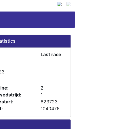
atistics
Last race
23
ine:
2
wedstrijd:
1
start:
823723
t:
1040476