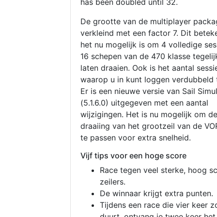
has been doubled until 32.
De grootte van de multiplayer packa
verkleind met een factor 7. Dit betek
het nu mogelijk is om 4 volledige se
16 schepen van de 470 klasse tegelijk
laten draaien. Ook is het aantal sessi
waarop u in kunt loggen verdubbeld 
Er is een nieuwe versie van Sail Simu
(5.1.6.0) uitgegeven met een aantal
wijzigingen. Het is nu mogelijk om d
draaiing van het grootzeil van de V
te passen voor extra snelheid.
Vijf tips voor een hoge score
Race tegen veel sterke, hoog s
zeilers.
De winnaar krijgt extra punten.
Tijdens een race die vier keer z
duurt, ontvang je twee keer het