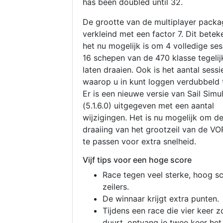
has been doubled until 32.
De grootte van de multiplayer packa
verkleind met een factor 7. Dit betek
het nu mogelijk is om 4 volledige se
16 schepen van de 470 klasse tegelijk
laten draaien. Ook is het aantal sessi
waarop u in kunt loggen verdubbeld 
Er is een nieuwe versie van Sail Simu
(5.1.6.0) uitgegeven met een aantal
wijzigingen. Het is nu mogelijk om d
draaiing van het grootzeil van de V
te passen voor extra snelheid.
Vijf tips voor een hoge score
Race tegen veel sterke, hoog s
zeilers.
De winnaar krijgt extra punten.
Tijdens een race die vier keer z
duurt, ontvang je twee keer het