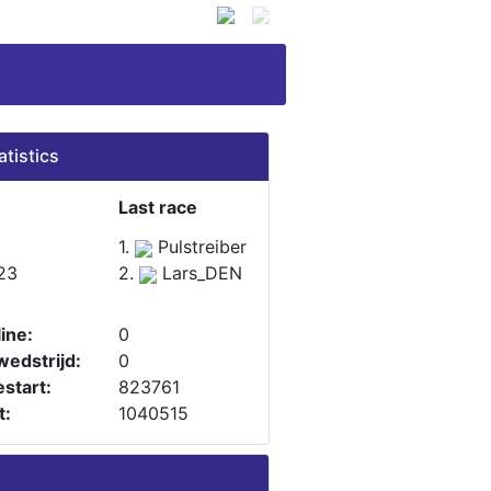
atistics
Last race
1.
Pulstreiber
23
2.
Lars_DEN
ine:
0
wedstrijd:
0
start:
823761
t:
1040515