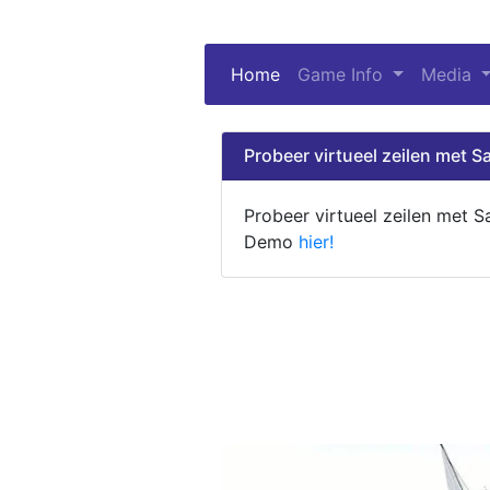
Home
(current)
Game Info
Media
Probeer virtueel zeilen met Sa
Probeer virtueel zeilen met S
Demo
hier!