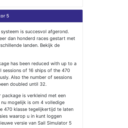
tor 5
n systeem is succesvol afgerond.
eer dan honderd races gestart met
rschillende landen. Bekijk de
ckage has been reduced with up to a
ll sessions of 16 ships of the 470
ously. Also the number of sessions
been doubled until 32.
r package is verkleind met een
t nu mogelijk is om 4 volledige
 470 klasse tegelijkertijd te laten
ssies waarop u in kunt loggen
nieuwe versie van Sail Simulator 5