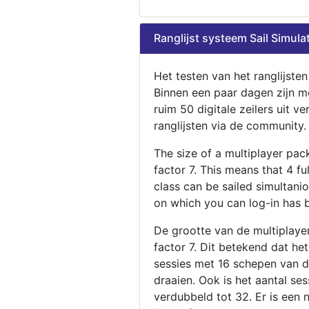
Ranglijst systeem Sail Simula
Het testen van het ranglijste
Binnen een paar dagen zijn m
ruim 50 digitale zeilers uit ve
ranglijsten via de community.
The size of a multiplayer pa
factor 7. This means that 4 fu
class can be sailed simultani
on which you can log-in has 
De grootte van de multiplaye
factor 7. Dit betekend dat he
sessies met 16 schepen van de
draaien. Ook is het aantal se
verdubbeld tot 32. Er is een 