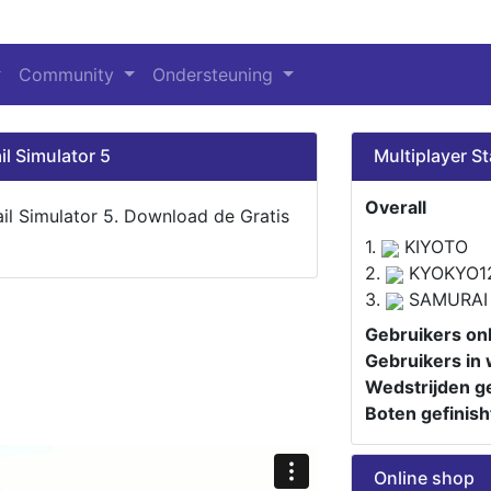
Community
Ondersteuning
il Simulator 5
Multiplayer St
Overall
ail Simulator 5. Download de Gratis
1.
KIYOTO
2.
KYOKYO1
3.
SAMURAI
Gebruikers onl
Gebruikers in 
Wedstrijden ge
Boten gefinish
Online shop