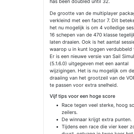
has been doubled until 32.
De grootte van de multiplayer packa
verkleind met een factor 7. Dit betek
het nu mogelijk is om 4 volledige se
16 schepen van de 470 klasse tegelijk
laten draaien. Ook is het aantal sessi
waarop u in kunt loggen verdubbeld 
Er is een nieuwe versie van Sail Simu
(5.1.6.0) uitgegeven met een aantal
wijzigingen. Het is nu mogelijk om d
draaiing van het grootzeil van de V
te passen voor extra snelheid.
Vijf tips voor een hoge score
Race tegen veel sterke, hoog s
zeilers.
De winnaar krijgt extra punten.
Tijdens een race die vier keer z
duurt, ontvang je twee keer het