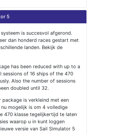
tor 5
n systeem is succesvol afgerond.
eer dan honderd races gestart met
rschillende landen. Bekijk de
ckage has been reduced with up to a
ll sessions of 16 ships of the 470
ously. Also the number of sessions
been doubled until 32.
r package is verkleind met een
t nu mogelijk is om 4 volledige
 470 klasse tegelijkertijd te laten
ssies waarop u in kunt loggen
nieuwe versie van Sail Simulator 5