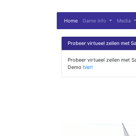
Home
(current)
Game Info
Media
Probeer virtueel zeilen met Sa
Probeer virtueel zeilen met S
Demo
hier!