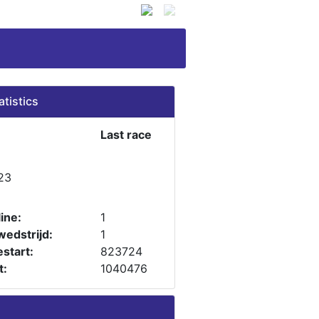
atistics
Last race
23
ine:
1
wedstrijd:
1
start:
823724
t:
1040476