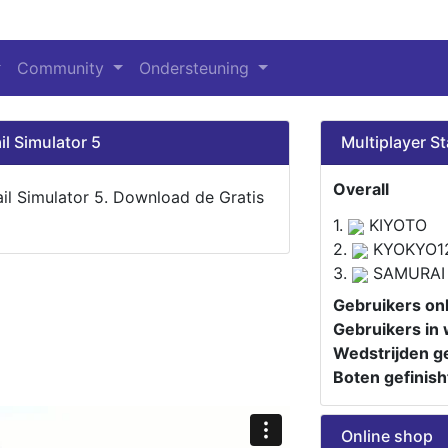
Community
Ondersteuning
il Simulator 5
Multiplayer St
Overall
ail Simulator 5. Download de Gratis
1.
KIYOTO
2.
KYOKYO1
3.
SAMURAI
Gebruikers onl
Gebruikers in 
Wedstrijden ge
Boten gefinish
Online shop