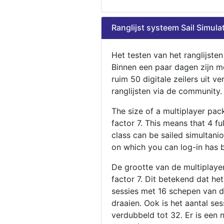
Ranglijst systeem Sail Simula
Het testen van het ranglijste
Binnen een paar dagen zijn m
ruim 50 digitale zeilers uit ve
ranglijsten via de community.
The size of a multiplayer pa
factor 7. This means that 4 fu
class can be sailed simultani
on which you can log-in has 
De grootte van de multiplaye
factor 7. Dit betekend dat he
sessies met 16 schepen van de
draaien. Ook is het aantal se
verdubbeld tot 32. Er is een 