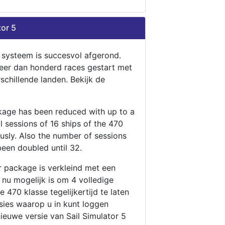
tor 5
n systeem is succesvol afgerond.
eer dan honderd races gestart met
rschillende landen. Bekijk de
ckage has been reduced with up to a
ll sessions of 16 ships of the 470
ously. Also the number of sessions
been doubled until 32.
r package is verkleind met een
t nu mogelijk is om 4 volledige
 470 klasse tegelijkertijd te laten
ssies waarop u in kunt loggen
nieuwe versie van Sail Simulator 5