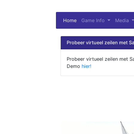
Home
(current)
Game Info
Media
Probeer virtueel zeilen met Sa
Probeer virtueel zeilen met S
Demo
hier!