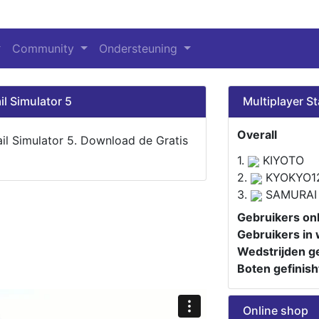
Community
Ondersteuning
il Simulator 5
Multiplayer St
Overall
ail Simulator 5. Download de Gratis
1.
KIYOTO
2.
KYOKYO1
3.
SAMURAI
Gebruikers onl
Gebruikers in 
Wedstrijden ge
Boten gefinish
Online shop