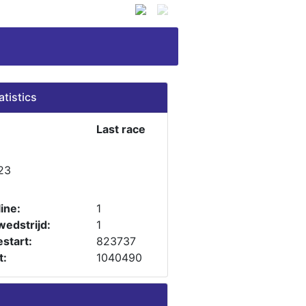
atistics
Last race
23
ine:
1
wedstrijd:
1
start:
823737
t:
1040490