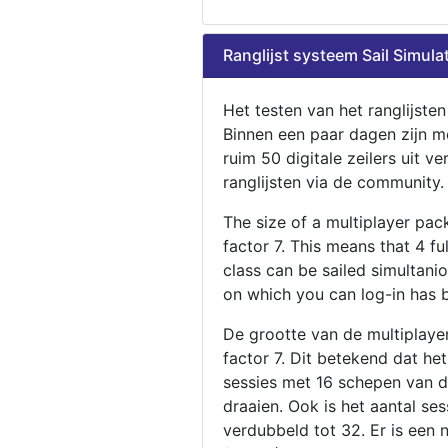
Ranglijst systeem Sail Simula
Het testen van het ranglijste
Binnen een paar dagen zijn m
ruim 50 digitale zeilers uit ve
ranglijsten via de community.
The size of a multiplayer pa
factor 7. This means that 4 fu
class can be sailed simultani
on which you can log-in has 
De grootte van de multiplaye
factor 7. Dit betekend dat he
sessies met 16 schepen van de
draaien. Ook is het aantal se
verdubbeld tot 32. Er is een 