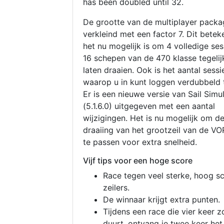
has been doubled until 32.
De grootte van de multiplayer packa
verkleind met een factor 7. Dit betek
het nu mogelijk is om 4 volledige se
16 schepen van de 470 klasse tegelijk
laten draaien. Ook is het aantal sessi
waarop u in kunt loggen verdubbeld 
Er is een nieuwe versie van Sail Simu
(5.1.6.0) uitgegeven met een aantal
wijzigingen. Het is nu mogelijk om d
draaiing van het grootzeil van de V
te passen voor extra snelheid.
Vijf tips voor een hoge score
Race tegen veel sterke, hoog s
zeilers.
De winnaar krijgt extra punten.
Tijdens een race die vier keer z
duurt, ontvang je twee keer het