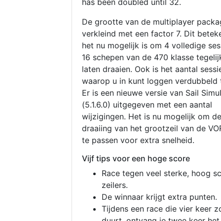
has been doubled until 32.
De grootte van de multiplayer packa
verkleind met een factor 7. Dit betek
het nu mogelijk is om 4 volledige se
16 schepen van de 470 klasse tegelijk
laten draaien. Ook is het aantal sessi
waarop u in kunt loggen verdubbeld 
Er is een nieuwe versie van Sail Simu
(5.1.6.0) uitgegeven met een aantal
wijzigingen. Het is nu mogelijk om d
draaiing van het grootzeil van de V
te passen voor extra snelheid.
Vijf tips voor een hoge score
Race tegen veel sterke, hoog s
zeilers.
De winnaar krijgt extra punten.
Tijdens een race die vier keer z
duurt, ontvang je twee keer het