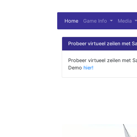
Home
(current)
Game Info
Media
Probeer virtueel zeilen met Sa
Probeer virtueel zeilen met S
Demo
hier!