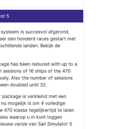
tor 5
n systeem is succesvol afgerond.
eer dan honderd races gestart met
rschillende landen. Bekijk de
ckage has been reduced with up to a
ll sessions of 16 ships of the 470
ously. Also the number of sessions
been doubled until 32.
r package is verkleind met een
t nu mogelijk is om 4 volledige
 470 klasse tegelijkertijd te laten
ssies waarop u in kunt loggen
nieuwe versie van Sail Simulator 5