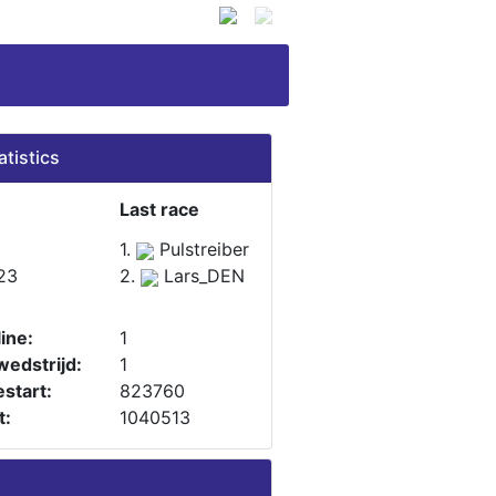
atistics
Last race
1.
Pulstreiber
23
2.
Lars_DEN
ine:
1
wedstrijd:
1
start:
823760
t:
1040513