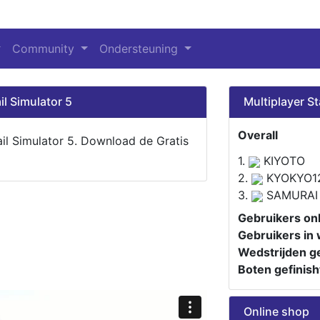
Community
Ondersteuning
il Simulator 5
Multiplayer St
Overall
ail Simulator 5. Download de Gratis
1.
KIYOTO
2.
KYOKYO1
3.
SAMURAI
Gebruikers onl
Gebruikers in 
Wedstrijden ge
Boten gefinish
Online shop