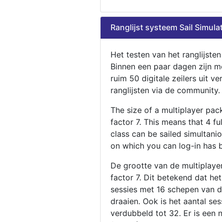
Ranglijst systeem Sail Simula
Het testen van het ranglijste
Binnen een paar dagen zijn m
ruim 50 digitale zeilers uit ve
ranglijsten via de community.
The size of a multiplayer pa
factor 7. This means that 4 fu
class can be sailed simultani
on which you can log-in has 
De grootte van de multiplaye
factor 7. Dit betekend dat he
sessies met 16 schepen van de
draaien. Ook is het aantal se
verdubbeld tot 32. Er is een 