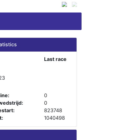
atistics
Last race
23
ine:
0
wedstrijd:
0
start:
823748
t:
1040498