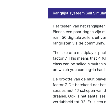
Ranglijst systeem Sail Simula
Het testen van het ranglijste
Binnen een paar dagen zijn m
ruim 50 digitale zeilers uit ve
ranglijsten via de community.
The size of a multiplayer pa
factor 7. This means that 4 fu
class can be sailed simultani
on which you can log-in has 
De grootte van de multiplaye
factor 7. Dit betekend dat he
sessies met 16 schepen van de
draaien. Ook is het aantal se
verdubbeld tot 32. Er is een 