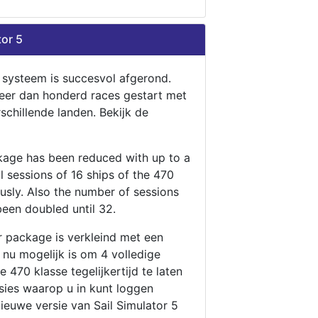
tor 5
n systeem is succesvol afgerond.
eer dan honderd races gestart met
rschillende landen. Bekijk de
ckage has been reduced with up to a
ll sessions of 16 ships of the 470
ously. Also the number of sessions
been doubled until 32.
r package is verkleind met een
t nu mogelijk is om 4 volledige
 470 klasse tegelijkertijd te laten
ssies waarop u in kunt loggen
nieuwe versie van Sail Simulator 5