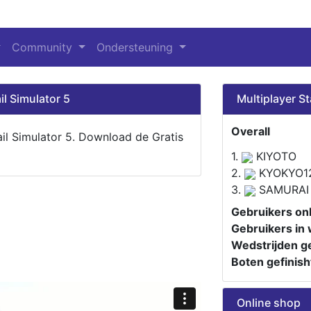
Community
Ondersteuning
il Simulator 5
Multiplayer St
Overall
ail Simulator 5. Download de Gratis
1.
KIYOTO
2.
KYOKYO1
3.
SAMURAI
Gebruikers onl
Gebruikers in 
Wedstrijden ge
Boten gefinish
Online shop