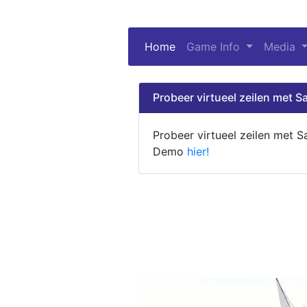
Home
(current)
Game Info
Media
Probeer virtueel zeilen met Sa
Probeer virtueel zeilen met S
Demo
hier!