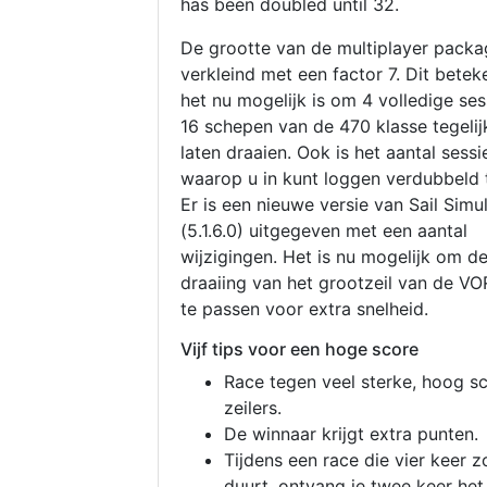
has been doubled until 32.
De grootte van de multiplayer packa
verkleind met een factor 7. Dit betek
het nu mogelijk is om 4 volledige se
16 schepen van de 470 klasse tegelijk
laten draaien. Ook is het aantal sessi
waarop u in kunt loggen verdubbeld 
Er is een nieuwe versie van Sail Simu
(5.1.6.0) uitgegeven met een aantal
wijzigingen. Het is nu mogelijk om d
draaiing van het grootzeil van de V
te passen voor extra snelheid.
Vijf tips voor een hoge score
Race tegen veel sterke, hoog s
zeilers.
De winnaar krijgt extra punten.
Tijdens een race die vier keer z
duurt, ontvang je twee keer het