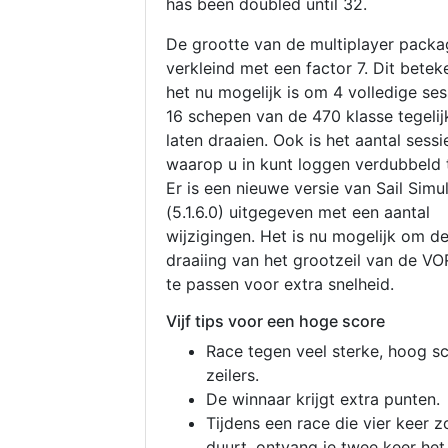
has been doubled until 32.
De grootte van de multiplayer packa
verkleind met een factor 7. Dit betek
het nu mogelijk is om 4 volledige se
16 schepen van de 470 klasse tegelijk
laten draaien. Ook is het aantal sessi
waarop u in kunt loggen verdubbeld 
Er is een nieuwe versie van Sail Simu
(5.1.6.0) uitgegeven met een aantal
wijzigingen. Het is nu mogelijk om d
draaiing van het grootzeil van de V
te passen voor extra snelheid.
Vijf tips voor een hoge score
Race tegen veel sterke, hoog s
zeilers.
De winnaar krijgt extra punten.
Tijdens een race die vier keer z
duurt, ontvang je twee keer het