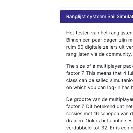
Ranglijst systeem Sail Simula
Het testen van het ranglijste
Binnen een paar dagen zijn m
ruim 50 digitale zeilers uit ve
ranglijsten via de community.
The size of a multiplayer pa
factor 7. This means that 4 fu
class can be sailed simultani
on which you can log-in has 
De grootte van de multiplaye
factor 7. Dit betekend dat he
sessies met 16 schepen van de
draaien. Ook is het aantal se
verdubbeld tot 32. Er is een 