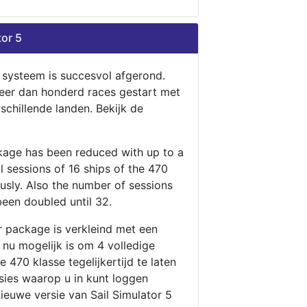
tor 5
n systeem is succesvol afgerond.
eer dan honderd races gestart met
rschillende landen. Bekijk de
ckage has been reduced with up to a
ll sessions of 16 ships of the 470
ously. Also the number of sessions
been doubled until 32.
r package is verkleind met een
t nu mogelijk is om 4 volledige
 470 klasse tegelijkertijd te laten
ssies waarop u in kunt loggen
nieuwe versie van Sail Simulator 5