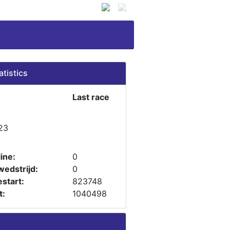
atistics
Last race
23
ine:
0
wedstrijd:
0
start:
823748
t:
1040498