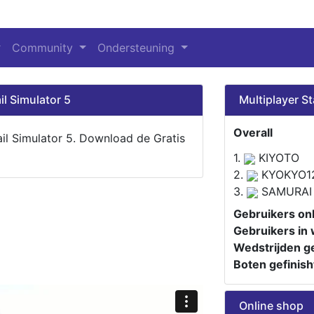
Community
Ondersteuning
il Simulator 5
Multiplayer St
Overall
ail Simulator 5. Download de Gratis
1.
KIYOTO
2.
KYOKYO1
3.
SAMURAI
Gebruikers onl
Gebruikers in 
Wedstrijden ge
Boten gefinish
Online shop