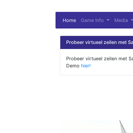
Home
(current)
Game Info
Media
Probeer virtueel zeilen met Sa
Probeer virtueel zeilen met S
Demo
hier!