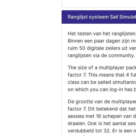
Ranglijst systeem Sail Simula
Het testen van het ranglijste
Binnen een paar dagen zijn m
ruim 50 digitale zeilers uit ve
ranglijsten via de community.
The size of a multiplayer pa
factor 7. This means that 4 fu
class can be sailed simultani
on which you can log-in has 
De grootte van de multiplaye
factor 7. Dit betekend dat he
sessies met 16 schepen van de
draaien. Ook is het aantal se
verdubbeld tot 32. Er is een 