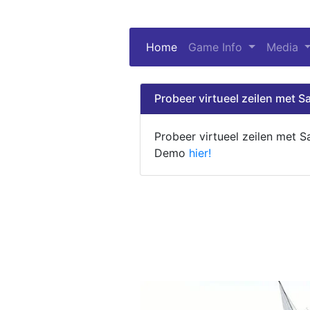
Home
(current)
Game Info
Media
Probeer virtueel zeilen met Sa
Probeer virtueel zeilen met S
Demo
hier!