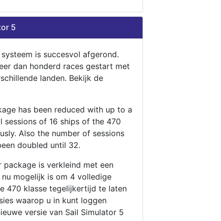
tor 5
n systeem is succesvol afgerond.
eer dan honderd races gestart met
rschillende landen. Bekijk de
ckage has been reduced with up to a
ll sessions of 16 ships of the 470
ously. Also the number of sessions
been doubled until 32.
r package is verkleind met een
t nu mogelijk is om 4 volledige
 470 klasse tegelijkertijd te laten
ssies waarop u in kunt loggen
nieuwe versie van Sail Simulator 5