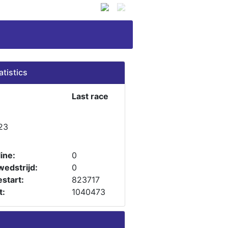
atistics
Last race
23
ine:
0
wedstrijd:
0
start:
823717
t:
1040473