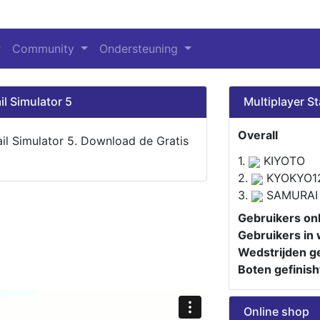
Community
Ondersteuning
il Simulator 5
Multiplayer St
Overall
ail Simulator 5. Download de Gratis
1.
KIYOTO
2.
KYOKYO1
3.
SAMURAI
Gebruikers onl
Gebruikers in 
Wedstrijden ge
Boten gefinish
Online shop