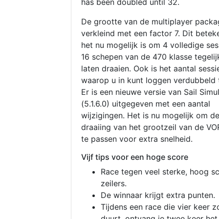
has been doubled until 32.
De grootte van de multiplayer packa
verkleind met een factor 7. Dit betek
het nu mogelijk is om 4 volledige se
16 schepen van de 470 klasse tegelijk
laten draaien. Ook is het aantal sessi
waarop u in kunt loggen verdubbeld 
Er is een nieuwe versie van Sail Simu
(5.1.6.0) uitgegeven met een aantal
wijzigingen. Het is nu mogelijk om d
draaiing van het grootzeil van de V
te passen voor extra snelheid.
Vijf tips voor een hoge score
Race tegen veel sterke, hoog s
zeilers.
De winnaar krijgt extra punten.
Tijdens een race die vier keer z
duurt, ontvang je twee keer het