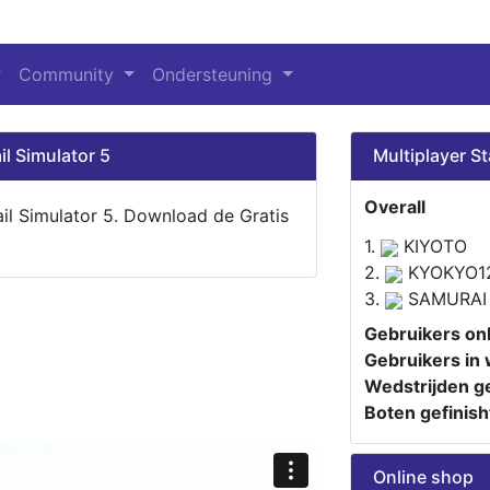
Community
Ondersteuning
il Simulator 5
Multiplayer St
Overall
ail Simulator 5. Download de Gratis
1.
KIYOTO
2.
KYOKYO1
3.
SAMURAI
Gebruikers onl
Gebruikers in 
Wedstrijden ge
Boten gefinish
Online shop