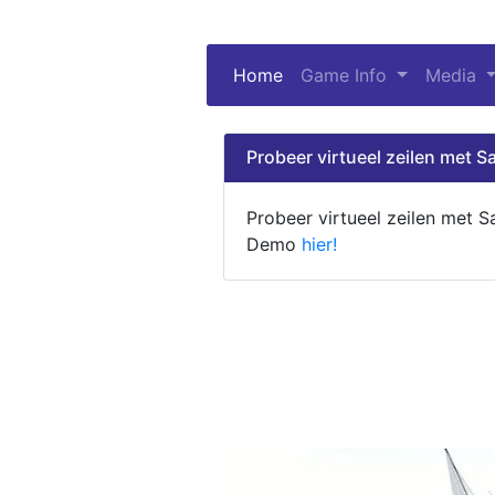
Home
(current)
Game Info
Media
Probeer virtueel zeilen met Sa
Probeer virtueel zeilen met S
Demo
hier!