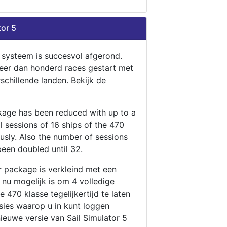
tor 5
n systeem is succesvol afgerond.
eer dan honderd races gestart met
rschillende landen. Bekijk de
ckage has been reduced with up to a
ll sessions of 16 ships of the 470
ously. Also the number of sessions
been doubled until 32.
r package is verkleind met een
t nu mogelijk is om 4 volledige
 470 klasse tegelijkertijd te laten
ssies waarop u in kunt loggen
nieuwe versie van Sail Simulator 5