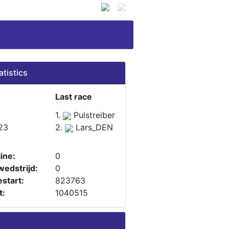
atistics
Last race
1.
Pulstreiber
23
2.
Lars_DEN
ine:
0
wedstrijd:
0
start:
823763
t:
1040515