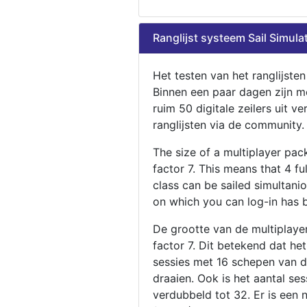
Ranglijst systeem Sail Simula
Het testen van het ranglijste
Binnen een paar dagen zijn m
ruim 50 digitale zeilers uit ve
ranglijsten via de community.
The size of a multiplayer pa
factor 7. This means that 4 fu
class can be sailed simultani
on which you can log-in has 
De grootte van de multiplaye
factor 7. Dit betekend dat he
sessies met 16 schepen van de
draaien. Ook is het aantal se
verdubbeld tot 32. Er is een 