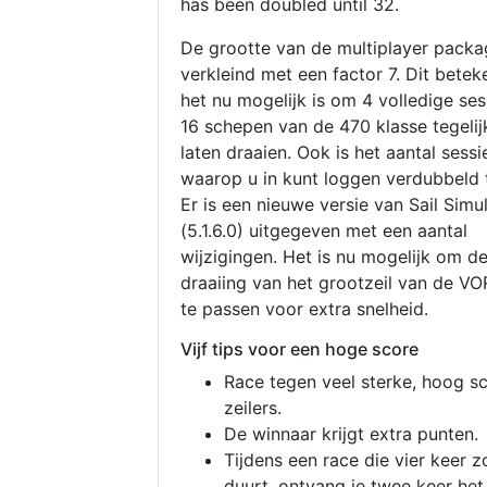
has been doubled until 32.
De grootte van de multiplayer packa
verkleind met een factor 7. Dit betek
het nu mogelijk is om 4 volledige se
16 schepen van de 470 klasse tegelijk
laten draaien. Ook is het aantal sessi
waarop u in kunt loggen verdubbeld 
Er is een nieuwe versie van Sail Simu
(5.1.6.0) uitgegeven met een aantal
wijzigingen. Het is nu mogelijk om d
draaiing van het grootzeil van de V
te passen voor extra snelheid.
Vijf tips voor een hoge score
Race tegen veel sterke, hoog s
zeilers.
De winnaar krijgt extra punten.
Tijdens een race die vier keer z
duurt, ontvang je twee keer het