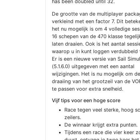
has been doubled until 32.
De grootte van de multiplayer packa
verkleind met een factor 7. Dit betek
het nu mogelijk is om 4 volledige se
16 schepen van de 470 klasse tegelijk
laten draaien. Ook is het aantal sessi
waarop u in kunt loggen verdubbeld 
Er is een nieuwe versie van Sail Simu
(5.1.6.0) uitgegeven met een aantal
wijzigingen. Het is nu mogelijk om d
draaiing van het grootzeil van de V
te passen voor extra snelheid.
Vijf tips voor een hoge score
Race tegen veel sterke, hoog s
zeilers.
De winnaar krijgt extra punten.
Tijdens een race die vier keer z
duurt, ontvang je twee keer het