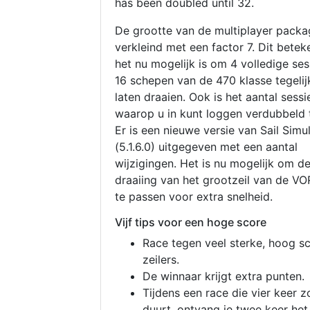
has been doubled until 32.
De grootte van de multiplayer packa
verkleind met een factor 7. Dit betek
het nu mogelijk is om 4 volledige se
16 schepen van de 470 klasse tegelijk
laten draaien. Ook is het aantal sessi
waarop u in kunt loggen verdubbeld 
Er is een nieuwe versie van Sail Simu
(5.1.6.0) uitgegeven met een aantal
wijzigingen. Het is nu mogelijk om d
draaiing van het grootzeil van de V
te passen voor extra snelheid.
Vijf tips voor een hoge score
Race tegen veel sterke, hoog s
zeilers.
De winnaar krijgt extra punten.
Tijdens een race die vier keer z
duurt, ontvang je twee keer het