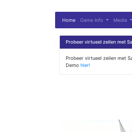
Home
(current)
Game Info
Media
Probeer virtueel zeilen met Sa
Probeer virtueel zeilen met S
Demo
hier!