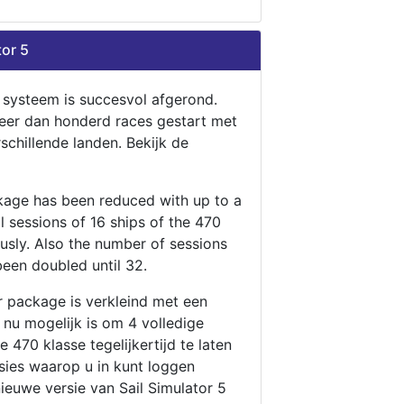
tor 5
n systeem is succesvol afgerond.
eer dan honderd races gestart met
rschillende landen. Bekijk de
ckage has been reduced with up to a
ll sessions of 16 ships of the 470
ously. Also the number of sessions
been doubled until 32.
r package is verkleind met een
t nu mogelijk is om 4 volledige
 470 klasse tegelijkertijd te laten
ssies waarop u in kunt loggen
nieuwe versie van Sail Simulator 5