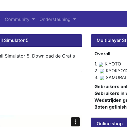
Community
Ondersteuning
il Simulator 5
Multiplayer St
Overall
ail Simulator 5. Download de Gratis
1.
KIYOTO
2.
KYOKYO1
3.
SAMURAI
Gebruikers onl
Gebruikers in 
Wedstrijden ge
Boten gefinish
Online shop