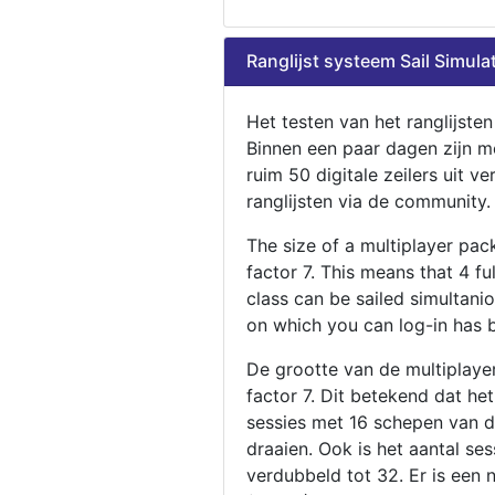
Ranglijst systeem Sail Simula
Het testen van het ranglijste
Binnen een paar dagen zijn m
ruim 50 digitale zeilers uit ve
ranglijsten via de community.
The size of a multiplayer pa
factor 7. This means that 4 fu
class can be sailed simultani
on which you can log-in has 
De grootte van de multiplaye
factor 7. Dit betekend dat he
sessies met 16 schepen van de
draaien. Ook is het aantal se
verdubbeld tot 32. Er is een 