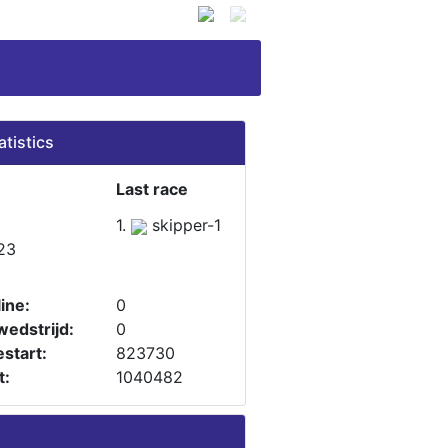
atistics
Last race
1.
skipper-1
23
ine:
0
wedstrijd:
0
start:
823730
t:
1040482