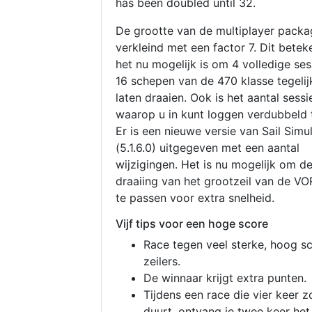
has been doubled until 32.
De grootte van de multiplayer packa
verkleind met een factor 7. Dit betek
het nu mogelijk is om 4 volledige se
16 schepen van de 470 klasse tegelijk
laten draaien. Ook is het aantal sessi
waarop u in kunt loggen verdubbeld 
Er is een nieuwe versie van Sail Simu
(5.1.6.0) uitgegeven met een aantal
wijzigingen. Het is nu mogelijk om d
draaiing van het grootzeil van de V
te passen voor extra snelheid.
Vijf tips voor een hoge score
Race tegen veel sterke, hoog s
zeilers.
De winnaar krijgt extra punten.
Tijdens een race die vier keer z
duurt, ontvang je twee keer het