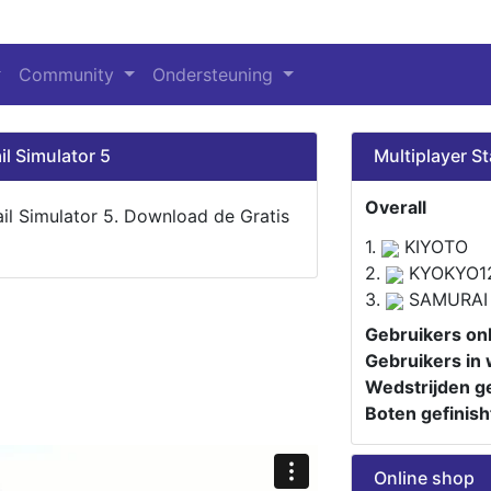
Community
Ondersteuning
il Simulator 5
Multiplayer St
Overall
ail Simulator 5. Download de Gratis
1.
KIYOTO
2.
KYOKYO1
3.
SAMURAI
Gebruikers onl
Gebruikers in 
Wedstrijden ge
Boten gefinish
Online shop