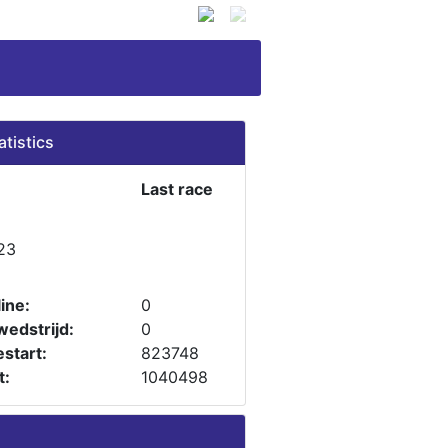
atistics
Last race
23
ine:
0
wedstrijd:
0
start:
823748
t:
1040498