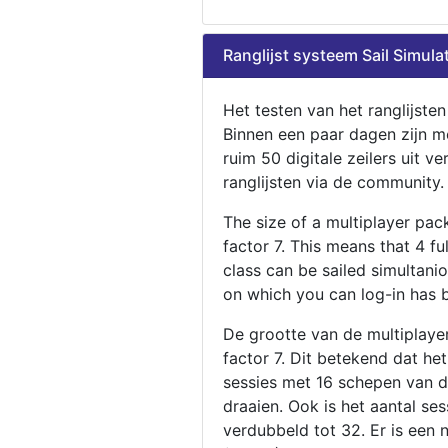
Ranglijst systeem Sail Simula
Het testen van het ranglijste
Binnen een paar dagen zijn m
ruim 50 digitale zeilers uit ve
ranglijsten via de community.
The size of a multiplayer pa
factor 7. This means that 4 fu
class can be sailed simultani
on which you can log-in has 
De grootte van de multiplaye
factor 7. Dit betekend dat he
sessies met 16 schepen van de
draaien. Ook is het aantal se
verdubbeld tot 32. Er is een 