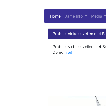
Home
(current)
Game Info
Media
Probeer virtueel zeilen met Sa
Probeer virtueel zeilen met S
Demo
hier!