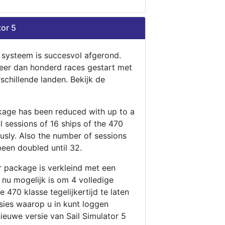
tor 5
n systeem is succesvol afgerond.
eer dan honderd races gestart met
rschillende landen. Bekijk de
ckage has been reduced with up to a
ll sessions of 16 ships of the 470
ously. Also the number of sessions
been doubled until 32.
r package is verkleind met een
t nu mogelijk is om 4 volledige
 470 klasse tegelijkertijd te laten
ssies waarop u in kunt loggen
nieuwe versie van Sail Simulator 5