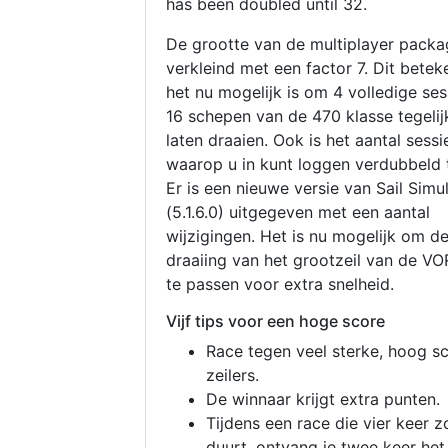
has been doubled until 32.
De grootte van de multiplayer packa
verkleind met een factor 7. Dit betek
het nu mogelijk is om 4 volledige se
16 schepen van de 470 klasse tegelijk
laten draaien. Ook is het aantal sessi
waarop u in kunt loggen verdubbeld 
Er is een nieuwe versie van Sail Simu
(5.1.6.0) uitgegeven met een aantal
wijzigingen. Het is nu mogelijk om d
draaiing van het grootzeil van de V
te passen voor extra snelheid.
Vijf tips voor een hoge score
Race tegen veel sterke, hoog s
zeilers.
De winnaar krijgt extra punten.
Tijdens een race die vier keer z
duurt, ontvang je twee keer het