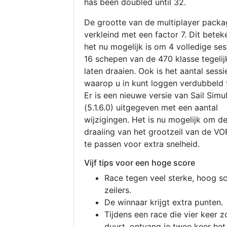
has been doubled until 32.
De grootte van de multiplayer packa
verkleind met een factor 7. Dit betek
het nu mogelijk is om 4 volledige se
16 schepen van de 470 klasse tegelijk
laten draaien. Ook is het aantal sessi
waarop u in kunt loggen verdubbeld 
Er is een nieuwe versie van Sail Simu
(5.1.6.0) uitgegeven met een aantal
wijzigingen. Het is nu mogelijk om d
draaiing van het grootzeil van de V
te passen voor extra snelheid.
Vijf tips voor een hoge score
Race tegen veel sterke, hoog s
zeilers.
De winnaar krijgt extra punten.
Tijdens een race die vier keer z
duurt, ontvang je twee keer het