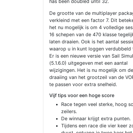
has been doubled until 32.
De grootte van de multiplayer packa
verkleind met een factor 7. Dit betek
het nu mogelijk is om 4 volledige se
16 schepen van de 470 klasse tegelijk
laten draaien. Ook is het aantal sessi
waarop u in kunt loggen verdubbeld 
Er is een nieuwe versie van Sail Simu
(5.1.6.0) uitgegeven met een aantal
wijzigingen. Het is nu mogelijk om d
draaiing van het grootzeil van de V
te passen voor extra snelheid.
Vijf tips voor een hoge score
Race tegen veel sterke, hoog s
zeilers.
De winnaar krijgt extra punten.
Tijdens een race die vier keer z
duurt, ontvang je twee keer het