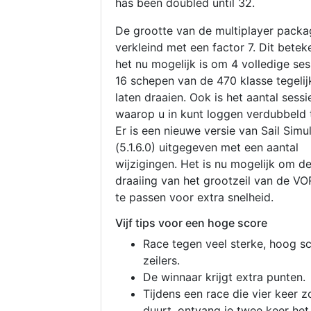
has been doubled until 32.
De grootte van de multiplayer packa
verkleind met een factor 7. Dit betek
het nu mogelijk is om 4 volledige se
16 schepen van de 470 klasse tegelijk
laten draaien. Ook is het aantal sessi
waarop u in kunt loggen verdubbeld 
Er is een nieuwe versie van Sail Simu
(5.1.6.0) uitgegeven met een aantal
wijzigingen. Het is nu mogelijk om d
draaiing van het grootzeil van de V
te passen voor extra snelheid.
Vijf tips voor een hoge score
Race tegen veel sterke, hoog s
zeilers.
De winnaar krijgt extra punten.
Tijdens een race die vier keer z
duurt, ontvang je twee keer het