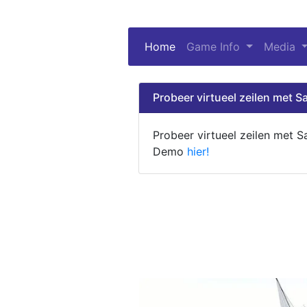
Home
(current)
Game Info
Media
Probeer virtueel zeilen met Sa
Probeer virtueel zeilen met S
Demo
hier!