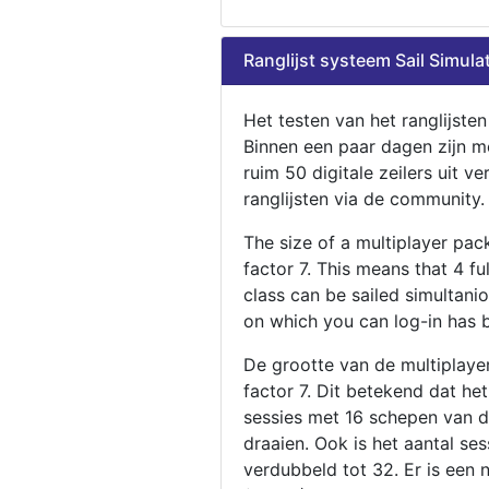
Ranglijst systeem Sail Simula
Het testen van het ranglijste
Binnen een paar dagen zijn m
ruim 50 digitale zeilers uit ve
ranglijsten via de community.
The size of a multiplayer pa
factor 7. This means that 4 fu
class can be sailed simultani
on which you can log-in has 
De grootte van de multiplaye
factor 7. Dit betekend dat he
sessies met 16 schepen van de
draaien. Ook is het aantal se
verdubbeld tot 32. Er is een 