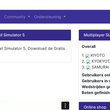
Community
Ondersteuning
il Simulator 5
Multiplayer St
Overall
ail Simulator 5. Download de Gratis
1.
KIYOTO
2.
KYOKYO1
3.
SAMURAI
Gebruikers onl
Gebruikers in 
Wedstrijden ge
Boten gefinish
Online shop