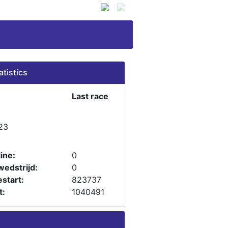
atistics
Last race
23
ine:
0
wedstrijd:
0
start:
823737
t:
1040491