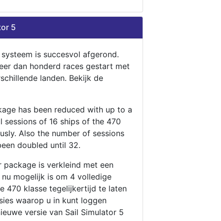
tor 5
n systeem is succesvol afgerond.
eer dan honderd races gestart met
rschillende landen. Bekijk de
ckage has been reduced with up to a
ll sessions of 16 ships of the 470
ously. Also the number of sessions
been doubled until 32.
r package is verkleind met een
t nu mogelijk is om 4 volledige
 470 klasse tegelijkertijd te laten
ssies waarop u in kunt loggen
nieuwe versie van Sail Simulator 5